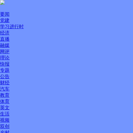
要闻
党建
学习进行时
经济
直播
融媒
网评
理论
快报
专题
公告
财经
汽车
教育
体育
英文
生活
视频
双创
乡村