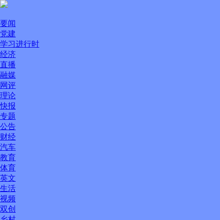
要闻
党建
学习进行时
经济
直播
融媒
网评
理论
快报
专题
公告
财经
汽车
教育
体育
英文
生活
视频
双创
乡村