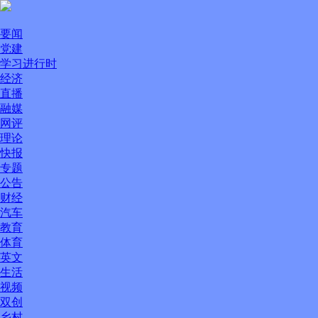
要闻
党建
学习进行时
经济
直播
融媒
网评
理论
快报
专题
公告
财经
汽车
教育
体育
英文
生活
视频
双创
乡村