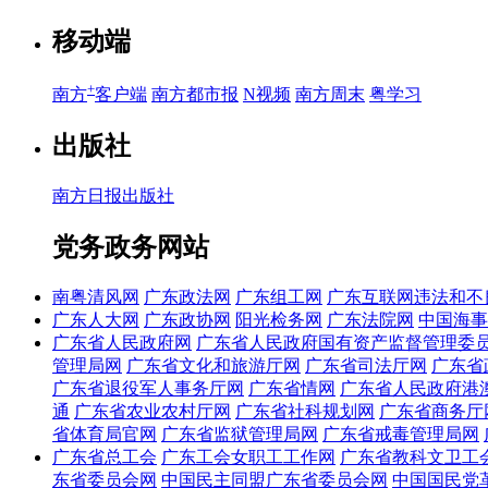
移动端
+
南方
客户端
南方都市报
N视频
南方周末
粤学习
出版社
南方日报出版社
党务政务网站
南粤清风网
广东政法网
广东组工网
广东互联网违法和不
广东人大网
广东政协网
阳光检务网
广东法院网
中国海事
广东省人民政府网
广东省人民政府国有资产监督管理委
管理局网
广东省文化和旅游厅网
广东省司法厅网
广东省
广东省退役军人事务厅网
广东省情网
广东省人民政府港
通
广东省农业农村厅网
广东省社科规划网
广东省商务厅
省体育局官网
广东省监狱管理局网
广东省戒毒管理局网
广东省总工会
广东工会女职工工作网
广东省教科文卫工
东省委员会网
中国民主同盟广东省委员会网
中国国民党