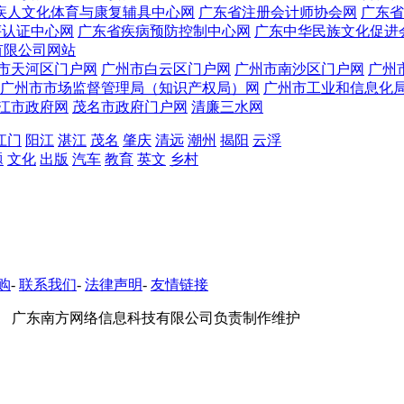
疾人文化体育与康复辅具中心网
广东省注册会计师协会网
广东省
评认证中心网
广东省疾病预防控制中心网
广东中华民族文化促进
有限公司网站
市天河区门户网
广州市白云区门户网
广州市南沙区门户网
广州
广州市市场监督管理局（知识产权局）网
广州市工业和信息化
江市政府网
茂名市政府门户网
清廉三水网
江门
阳江
湛江
茂名
肇庆
清远
潮州
揭阳
云浮
题
文化
出版
汽车
教育
英文
乡村
购
-
联系我们
-
法律声明
-
友情链接
 广东南方网络信息科技有限公司负责制作维护