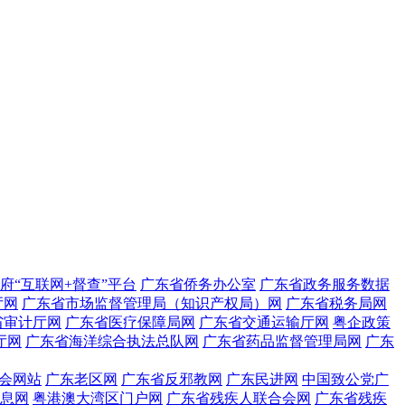
府“互联网+督查”平台
广东省侨务办公室
广东省政务服务数据
厅网
广东省市场监督管理局（知识产权局）网
广东省税务局网
省审计厅网
广东省医疗保障局网
广东省交通运输厅网
粤企政策
厅网
广东省海洋综合执法总队网
广东省药品监督管理局网
广东
会网站
广东老区网
广东省反邪教网
广东民进网
中国致公党广
息网
粤港澳大湾区门户网
广东省残疾人联合会网
广东省残疾