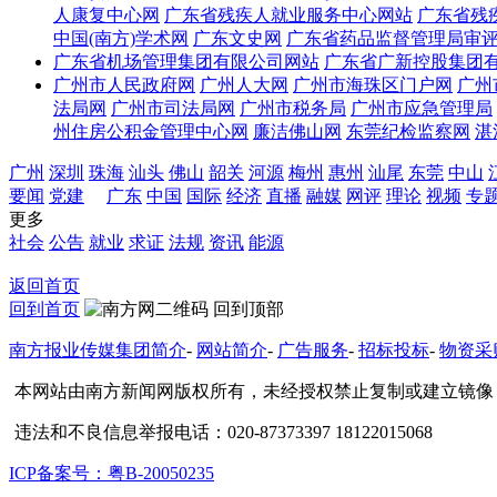
人康复中心网
广东省残疾人就业服务中心网站
广东省残
中国(南方)学术网
广东文史网
广东省药品监督管理局审
广东省机场管理集团有限公司网站
广东省广新控股集团
广州市人民政府网
广州人大网
广州市海珠区门户网
广州
法局网
广州市司法局网
广州市税务局
广州市应急管理局
州住房公积金管理中心网
廉洁佛山网
东莞纪检监察网
湛
广州
深圳
珠海
汕头
佛山
韶关
河源
梅州
惠州
汕尾
东莞
中山
要闻
党建
广东
中国
国际
经济
直播
融媒
网评
理论
视频
专
更多
社会
公告
就业
求证
法规
资讯
能源
返回首页
回到首页
回到顶部
南方报业传媒集团简介
-
网站简介
-
广告服务
-
招标投标
-
物资采
本网站由南方新闻网版权所有，未经授权禁止复制或建立镜像
违法和不良信息举报电话：020-87373397 18122015068
ICP备案号：粤B-20050235